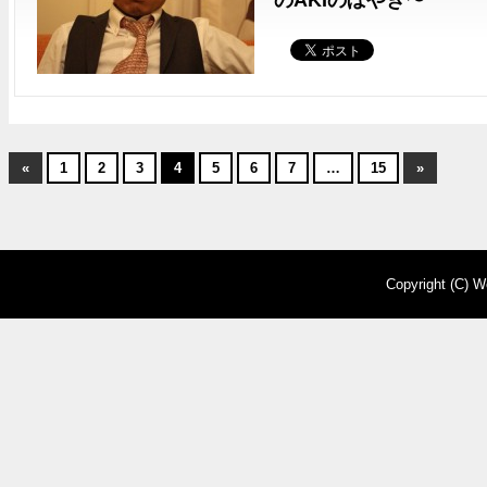
のAKIのぼやき〜
«
1
2
3
4
5
6
7
…
15
»
Copyright (C) W